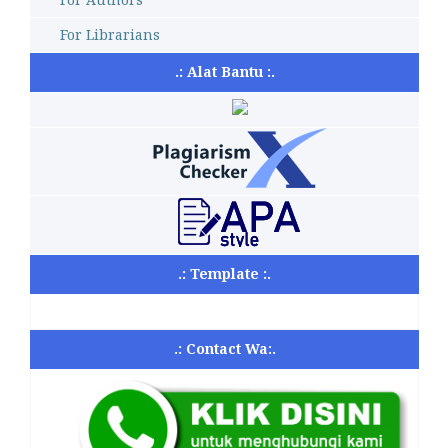
For Librarians
.: Alat Bantu :.
.: Template :.
.: Contact Wa:.