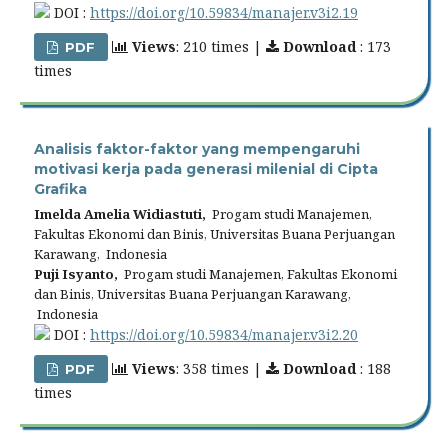
DOI :
https://doi.org/10.59834/manajer.v3i2.19
Views
: 210 times |
Download
: 173
PDF
times
Analisis faktor-faktor yang mempengaruhi
motivasi kerja pada generasi milenial di Cipta
Grafika
Imelda Amelia Widiastuti,
Progam studi Manajemen,
Fakultas Ekonomi dan Binis, Universitas Buana Perjuangan
Karawang, Indonesia
Puji Isyanto,
Progam studi Manajemen, Fakultas Ekonomi
dan Binis, Universitas Buana Perjuangan Karawang,
Indonesia
DOI :
https://doi.org/10.59834/manajer.v3i2.20
Views
: 358 times |
Download
: 188
PDF
times